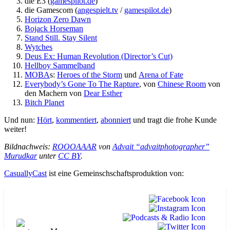
die E3 (
gamespilot.de
)
die Gamescom (
angespielt.tv
/
gamespilot.de
)
Horizon Zero Dawn
Bojack Horseman
Stand Still. Stay Silent
Wytches
Deus Ex: Human Revolution (Director’s Cut)
Hellboy Sammelband
MOBA
s:
Heroes of the Storm
und
Arena of Fate
Everybody’s Gone To The Rapture
, von
Chinese Room
von
den Machern von
Dear Esther
Bitch Planet
Und nun:
Hört
,
kommentiert
,
abonniert
und tragt die frohe Kunde
weiter!
Bildnachweis:
ROOOAAAR
von
Advait “advaitphotographer”
Murudkar
unter
CC BY
.
CasuallyCast
ist eine Gemeinschschaftsproduktion von: