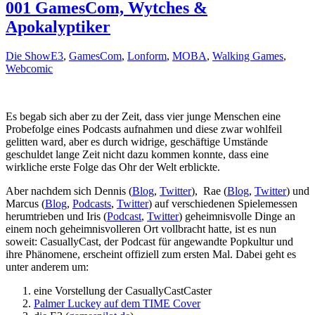
001 GamesCom, Wytches &
Apokalyptiker
Die Show
E3
,
GamesCom
,
Lonform
,
MOBA
,
Walking Games
,
Webcomic
Es begab sich aber zu der Zeit, dass vier junge Menschen eine
Probefolge eines Podcasts aufnahmen und diese zwar wohlfeil
gelitten ward, aber es durch widrige, geschäftige Umstände
geschuldet lange Zeit nicht dazu kommen konnte, dass eine
wirkliche erste Folge das Ohr der Welt erblickte.
Aber nachdem sich Dennis (
Blog
,
Twitter
), Rae (
Blog
,
Twitter
) und
Marcus (
Blog
,
Podcasts
,
Twitter
) auf verschiedenen Spielemessen
herumtrieben und Iris (
Podcast
,
Twitter
) geheimnisvolle Dinge an
einem noch geheimnisvolleren Ort vollbracht hatte, ist es nun
soweit: CasuallyCast, der Podcast für angewandte Popkultur und
ihre Phänomene, erscheint offiziell zum ersten Mal. Dabei geht es
unter anderem um:
eine Vorstellung der CasuallyCastCaster
Palmer Luckey auf dem TIME Cover