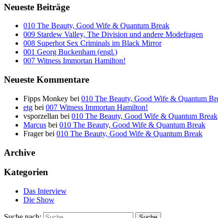
Neueste Beiträge
010 The Beauty, Good Wife & Quantum Break
009 Stardew Valley, The Division und andere Modefragen
008 Superhot Sex Criminals im Black Mirror
001 Georg Buckenham (engl.)
007 Witness Immortan Hamilton!
Neueste Kommentare
Fipps Monkey
bei
010 The Beauty, Good Wife & Quantum Br
etg
bei
007 Witness Immortan Hamilton!
vsporzellan
bei
010 The Beauty, Good Wife & Quantum Break
Marcus
bei
010 The Beauty, Good Wife & Quantum Break
Frager
bei
010 The Beauty, Good Wife & Quantum Break
Archive
Kategorien
Das Interview
Die Show
Suche nach: