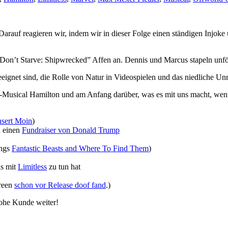
rauf reagieren wir, indem wir in dieser Folge einen ständigen Injoke
“Don’t Starve: Shipwrecked” Affen an. Dennis und Marcus stapeln unfö
eignet sind, die Rolle von Natur in Videospielen und das niedliche Unr
Musical Hamilton und am Anfang darüber, was es mit uns macht, wen
nsert Moin
)
n einen
Fundraiser von Donald Trump
ings
Fantastic Beasts and Where To Find Them
)
as mit
Limitless
zu tun hat
creen
schon vor Release doof fand
.)
frohe Kunde weiter!