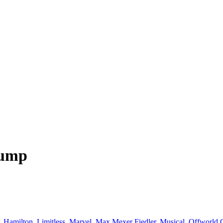
rump
,
Hamilton
,
Limitless
,
Marvel
,
Max Mexer Fiedler
,
Musical
,
Offworld C