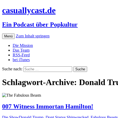
casuallycast.de
Ein Podcast über Popkultur
Zum Inhalt springen
Menü
Die Mission
Das Team
RSS-Feed
bei iTunes
Suche nach:
Schlagwort-Archive: Donald T
007 Witness Immortan Hamilton!
Die Show
Donald Trump
,
Dont Starve Shipwrecked
,
Fabulous Beasts