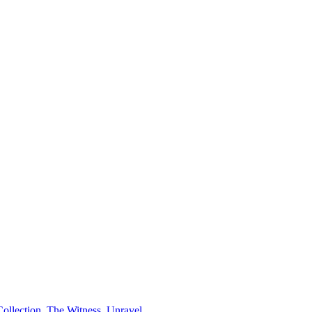
ollection
,
The Witness
,
Unravel