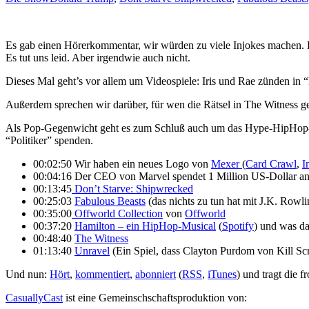
Es gab einen Hörerkommentar, wir würden zu viele Injokes machen. Da
Es tut uns leid. Aber irgendwie auch nicht.
Dieses Mal geht’s vor allem um Videospiele: Iris und Rae zünden in 
Außerdem sprechen wir darüber, für wen die Rätsel in The Witness ge
Als Pop-Gegenwicht geht es zum Schluß auch um das Hype-HipHop-
“Politiker” spenden.
00:02:50 Wir haben ein neues Logo von
Mexer
(
Card Crawl
,
I
00:04:16 Der CEO von Marvel spendet 1 Million US-Dollar a
00:13:45
Don’t Starve: Shipwrecked
00:25:03
Fabulous Beasts
(das nichts zu tun hat mit J.K. Rowl
00:35:00
Offworld Collection
von
Offworld
00:37:20
Hamilton – ein HipHop-Musical
(
Spotify
) und was d
00:48:40
The Witness
01:13:40
Unravel
(Ein Spiel, dass Clayton Purdom von Kill S
Und nun:
Hört
,
kommentiert
,
abonniert
(
RSS
,
iTunes
) und tragt die 
CasuallyCast
ist eine Gemeinschschaftsproduktion von: